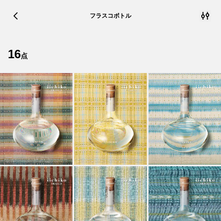
フラスコボトル
16
点