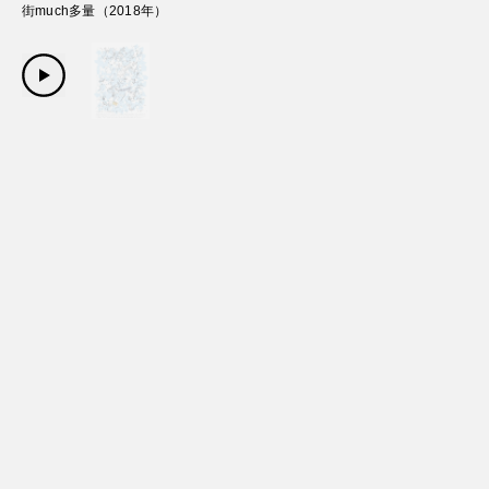
街much多量
（
2018
年）
Copyright Sanwa Shurui Co.,ltd. All right reserved.