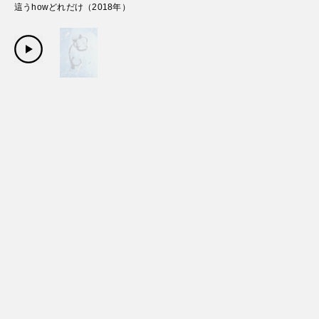
這うhowどれだけ
（
2018
年）
Copyright Sanwa Shurui Co.,ltd. All right reserved.