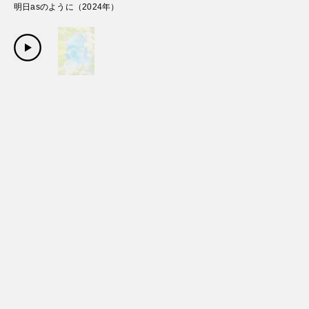
明日asのように
（
2024
年）
Copyright Sanwa Shurui Co.,ltd. All right reserved.