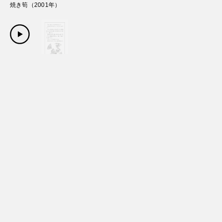
焼き筍
（
2001
年）
Copyright Sanwa Shurui Co.,ltd. All right reserved.