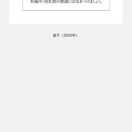
迷子
（
2010
年）