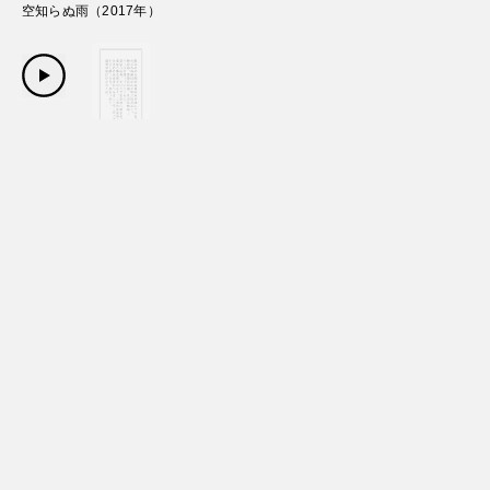
空知らぬ雨
（
2017
年）
Copyright Sanwa Shurui Co.,ltd. All right reserved.