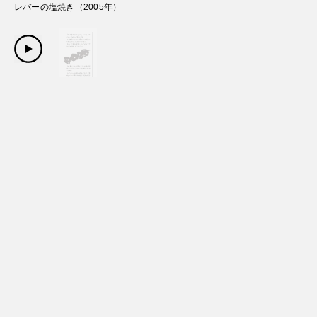
レバーの塩焼き
（
2005
年）
Copyright Sanwa Shurui Co.,ltd. All right reserved.