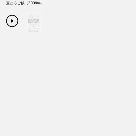
麦とろご飯
（
2008
年）
Copyright Sanwa Shurui Co.,ltd. All right reserved.