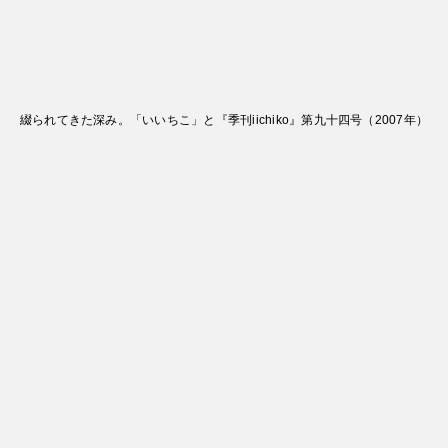
綴られてきた深み。「いいちこ」と『季刊iichiko』第九十四号
（
2007
年）