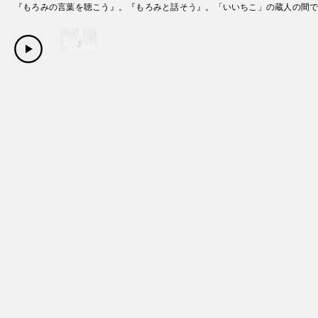
『もろみの言葉を聴こう』。『もろみと話そう』。「いいちこ」の蔵人の間
Copyright Sanwa Shurui Co.,ltd. All right reserved.