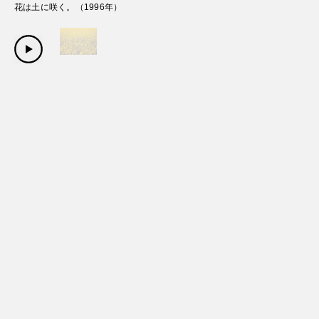
花は土に咲く。
（
1996
年）
Copyright Sanwa Shurui Co.,ltd. All right reserved.