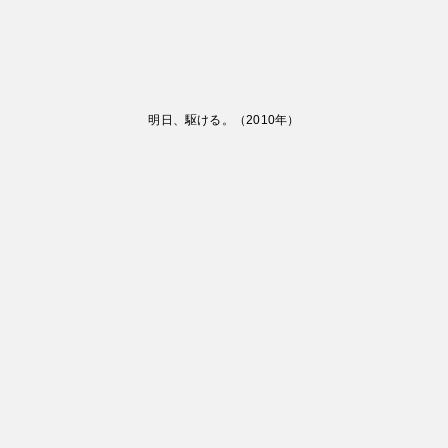
明日、駆ける。
（
2010
年）