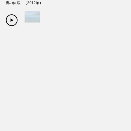
青の休暇。
（
2012
年）
Copyright Sanwa Shurui Co.,ltd. All right reserved.