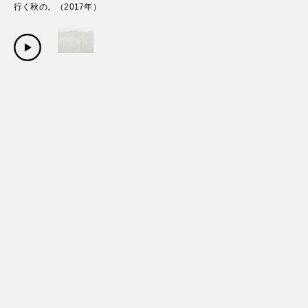
行く秋の。
（
2017
年）
Copyright Sanwa Shurui Co.,ltd. All right reserved.