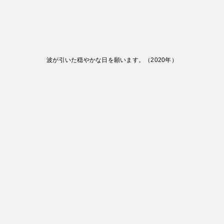
波が引いた穏やかな日を願います。
（
2020
年）