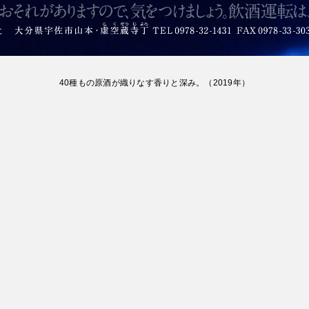
40種もの原酒が織りなす香りと深み。
（
2019
年）