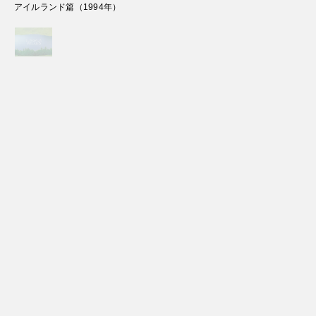
アイルランド篇
（
1994
年）
Copyright Sanwa Shurui Co.,ltd. All right reserved.