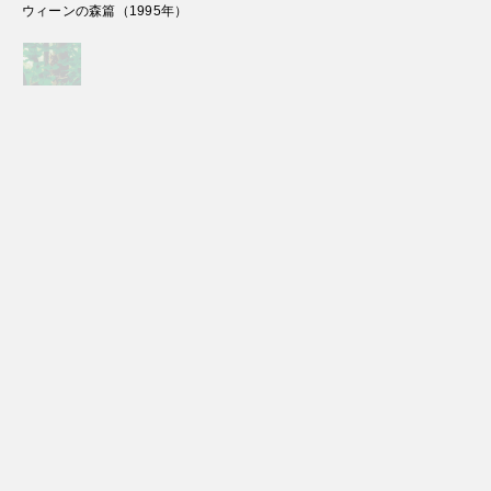
ウィーンの森篇
（
1995
年）
Copyright Sanwa Shurui Co.,ltd. All right reserved.