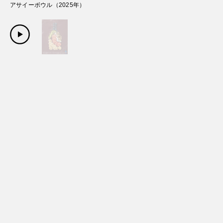
アサイーボウル
（
2025
年）
Copyright Sanwa Shurui Co.,ltd. All right reserved.