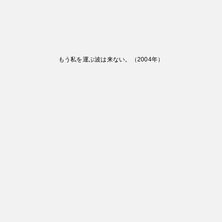
もう私を運ぶ波は来ない。
（
2004
年）