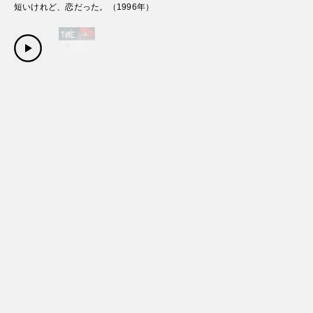
短いけれど、恋だった。
（
1996
年）
Copyright Sanwa Shurui Co.,ltd. All right reserved.