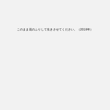
このまま花のふりして生きさせてください。
（
2018
年）