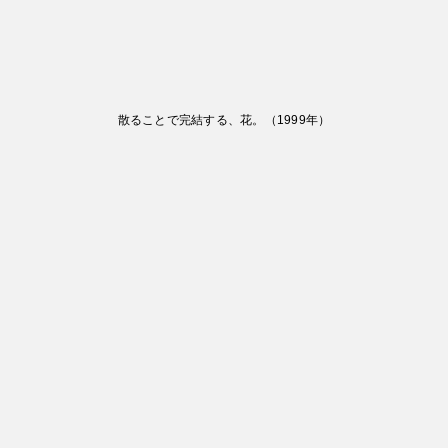
散ることで完結する、花。
（
1999
年）