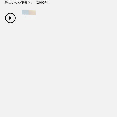
理由のない不安と。
（
2000
年）
Copyright Sanwa Shurui Co.,ltd. All right reserved.