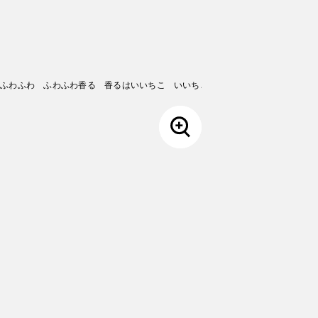
りふわふわ ふわふわ香る 香るはいいちこ いいちこはうまい
（
2000
年）