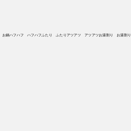
 お鍋ハフハフ ハフハフふたり ふたりアツアツ アツアツお湯割り お湯割