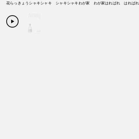
花らっきょうシャキシャキ シャキシャキわが家 わが家はればれ はれば
Copyright Sanwa Shurui Co.,ltd. All right reserved.