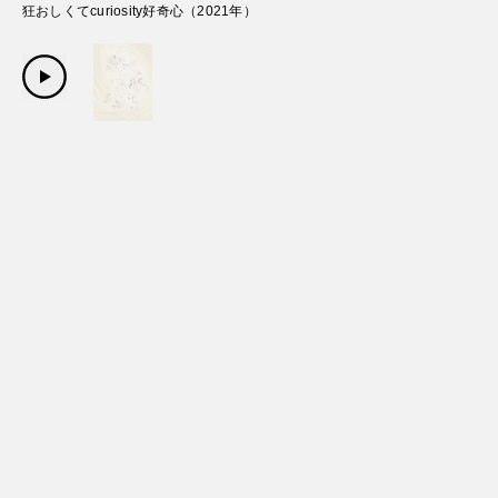
狂おしくてcuriosity好奇心
（
2021
年）
Copyright Sanwa Shurui Co.,ltd. All right reserved.