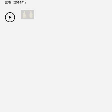
昆布
（
2014
年）
Copyright Sanwa Shurui Co.,ltd. All right reserved.