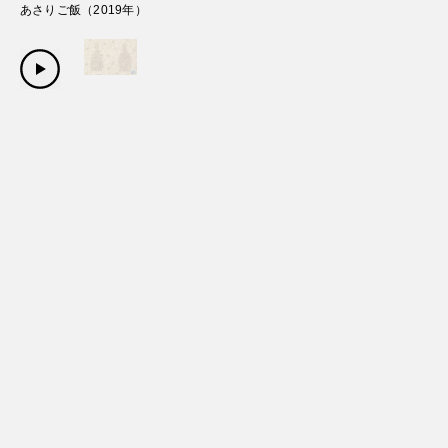
あさりご飯
（
2019
年）
Copyright Sanwa Shurui Co.,ltd. All right reserved.