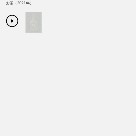
お茶
（
2021
年）
Copyright Sanwa Shurui Co.,ltd. All right reserved.