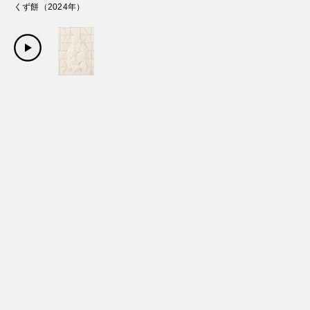
くず餅
（
2024
年）
Copyright Sanwa Shurui Co.,ltd. All right reserved.