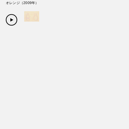
オレンジ
（
2009
年）
Copyright Sanwa Shurui Co.,ltd. All right reserved.